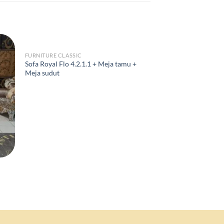
FURNITURE CLASSIC
Sofa Royal Flo 4.2.1.1 + Meja tamu +
Meja sudut
FURNITURE CLASSIC
Sofa Marcellazio 3.2