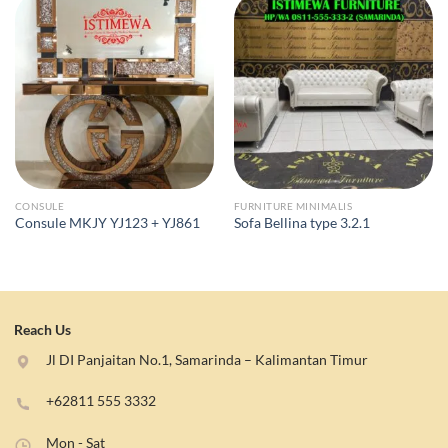
CONSULE
FURNITURE MINIMALIS
Consule MKJY YJ123 + YJ861
Sofa Bellina type 3.2.1