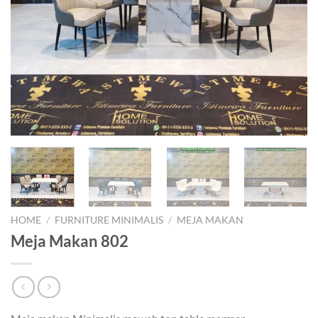
HOME
/
FURNITURE MINIMALIS
/
MEJA MAKAN
Meja Makan 802