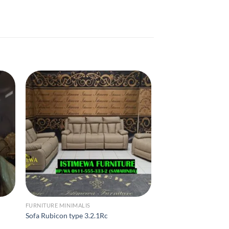
FURNITURE MINIMALIS
CONSULE
Sofa Rubicon type 3.2.1Rc
Consule MKJY YJ73 