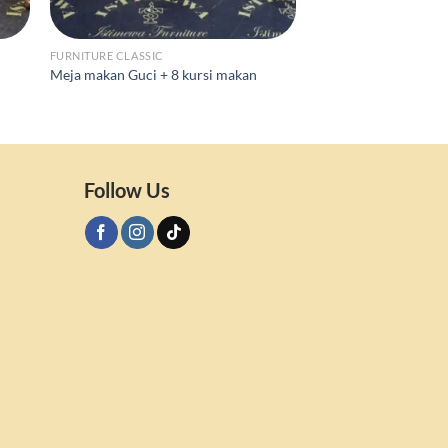
FURNITURE CLASSIC
BED SET
Meja makan Guci + 8 kursi makan
Bedset Athena Uk 16
Follow Us