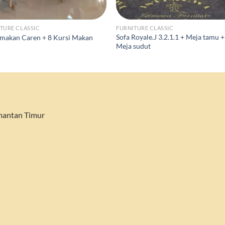
TURE CLASSIC
FURNITURE CLASSIC
Sofa Royale.J 3.2.1.1 + Meja tamu +
makan Caren + 8 Kursi Makan
Meja sudut
imantan Timur